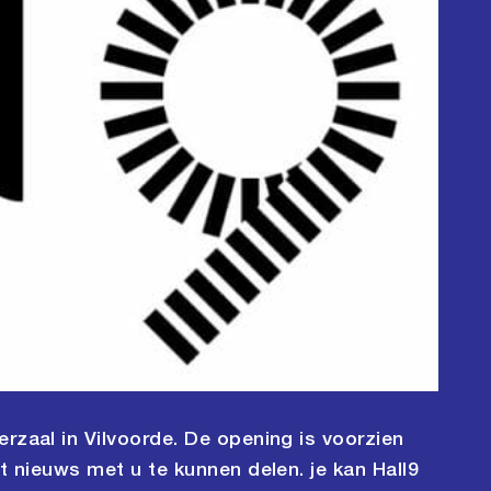
rzaal in Vilvoorde. De opening is voorzien
it nieuws met u te kunnen delen. je kan Hall9