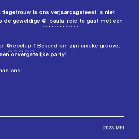
itiegetrouw is ons verjaardagsfeest is niet
is de geweldige
@_paula_roid
te gast met een
van
@rebelup_!
Bekend om zijn unieke groove,
 een onvergetelijke party!
as ons!
2023-MEI