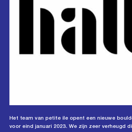
Het team van petite ile opent een nieuwe boulde
voor eind januari 2023. We zijn zeer verheugd d